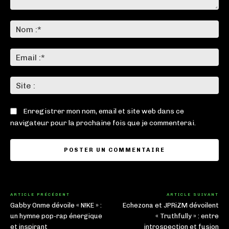
Commenter
:
No
:*
Ema
:*
Sit
:
Enregistrer mon nom, email et site web dans ce
navigateur pour la prochaine fois que je commenterai.
ARTICLE PRÉCÉDENT
ARTICLE SUIVANT
Gabby Onme dévoile « N!KE » :
Echezona et JPRiZM dévoilent
un hymne pop-rap énergique
« Truthfully » : entre
et inspirant
introspection et fusion