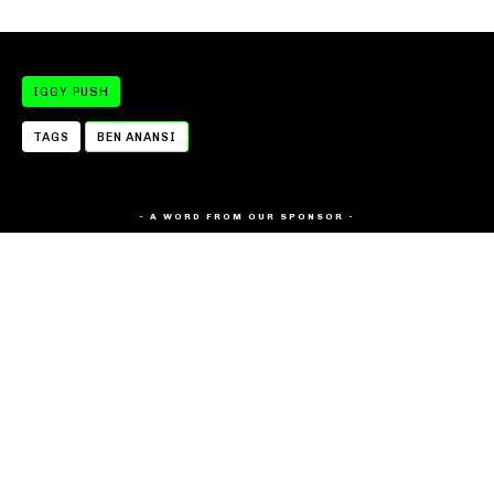
IGGY PUSH
TAGS
BEN ANANSI
- A WORD FROM OUR SPONSOR -