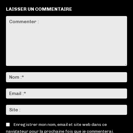
LAISSER UN COMMENTAIRE
Commenter
:
No
:*
Ema
:*
Sit
:
Enregistrer mon nom, email et site web dans ce
navigateur pour la prochaine fois que je commenterai.