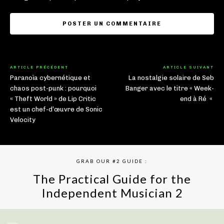
ARTICLE PRÉCÉDENT
ARTICLE SUIVANT
Paranoïa cybernétique et
La nostalgie solaire de Seb
chaos post-punk : pourquoi
Banger avec le titre « Week-
« Theft World » de Lip Critic
end à Ré «
est un chef-d’œuvre de Sonic
Velocity
GRAB OUR #2 GUIDE :
The Practical Guide for the
Independent Musician 2
GET YOUR BOOK NOW