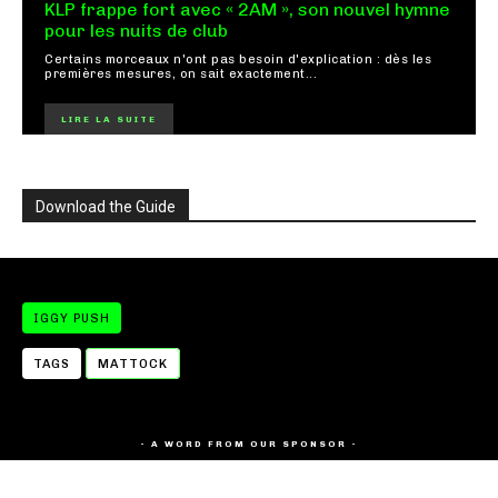
KLP frappe fort avec « 2AM », son nouvel hymne
pour les nuits de club
Certains morceaux n'ont pas besoin d'explication : dès les
premières mesures, on sait exactement...
LIRE LA SUITE
Download the Guide
IGGY PUSH
TAGS
MATTOCK
- A WORD FROM OUR SPONSOR -