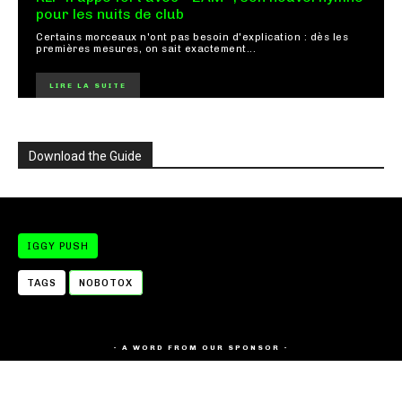
pour les nuits de club
Certains morceaux n'ont pas besoin d'explication : dès les
premières mesures, on sait exactement...
LIRE LA SUITE
Download the Guide
IGGY PUSH
TAGS
NOBOTOX
- A WORD FROM OUR SPONSOR -