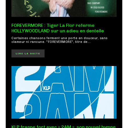
FOREVERMORE : Tiger La Flor referme
HOLLYWOODLAND sur un adieu en dentelle
Certaines chansons ferment une porte en douceur, sans
clameur ni rancune. "FOREVERMORE", titre de...
LIRE LA SUITE
KLP frappe fort avec « 2AM », son nouvel hymne