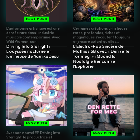
IGGY PUSH
IGGY PUSH
L’autonomie artistique est une
Certaines créations artistiques
denrée rare dans l’industrie
rares, profondes, riches et
musicale contemporaine. Avec
magnifiques s'écoutent toujours
Wild Woman, son...
et encore autant qu'elles...
Driving Into Starlight :
L’Électro-Pop Sincère de
L’odyssée nocturne et
Mathias SB avec « Den rette
lumineuse de YamikaDesu
for meg » : Quand la
Nostalgie Rencontre
l’Euphorie
IGGY PUSH
Avec son nouvel EP Driving Into
IGGY PUSH
Starlight, la productrice et