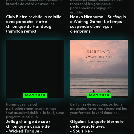
la porte de votre vie avec une...
rares sont les groupes qui
parviennent à conjuguer
érudition...
Club Bistro revisite la volaille
Naoko Hiranuma – Surfing Is
avec panache : notre
a Waiting Game : Le temps
chronique du Handbag’
suspendu d’une leçon
(mmilton remix)
d’embruns
IGGY PUSH
IGGY PUSH
Hommage musical
Certaines de nos compositions
particulièrement insolite mais
musicales favorites s'écoutent les
tout aussi irrésistible, le tout jeune
yeux fermés, le vent dans les...
projet musical club...
Jetlag change de cap :
Gilgulim : La quête éternelle
chronique musicale de
de la beauté avec
« Wicked Tongue »
« Soulslike »