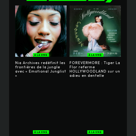
À LA UNE
À LA UNE
Nia Archives redéfinit les
FOREVERMORE : Tiger La
frontières de la jungle
Flor referme
avec « Emotional Junglist
HOLLYWOODLAND sur un
»
adieu en dentelle
À LA UNE
À LA UNE