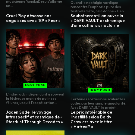
musicienne YamikaDesu s'affirme
Quand la nostalgie nordique
un...
rencontre l'euphorie pure des
festivals d'été, cela donne « Den...
Cruel Ploy désosse nos
Sdubsthereptillian ouvre la
angoisses avec l’EP « Fear »
« DARK VAULT » : chronique
d’une catharsis nocturne
IGGY PUSH
IGGY PUSH
L'indie rock indépendant a souvent
la fâcheuse manie de polir ses
Certaines sorties bousculent les
fêlures jusqu'à l'aseptisation...
codes par leur simple singularité.
Avec DARK VAULT, le projet...
Jaden Sade : le voyage
Le prix intolérable de
introspectif et cosmique de «
l’hostilité selon Baldy
Stardust Through Decades »
Crawlers avec le titre
« Hatred? «