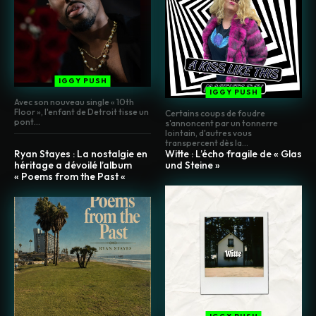
IGGY PUSH
IGGY PUSH
Avec son nouveau single « 10th
Floor », l'enfant de Detroit tisse un
Certains coups de foudre
pont...
s'annoncent par un tonnerre
lointain, d'autres vous
transpercent dès la...
Ryan Stayes : La nostalgie en
Witte : L’écho fragile de « Glas
héritage a dévoilé l’album
und Steine »
« Poems from the Past «