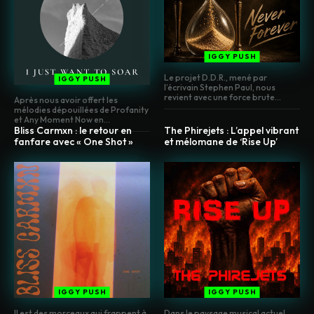
IGGY PUSH
Le projet D.D.R., mené par
IGGY PUSH
l’écrivain Stephen Paul, nous
revient avec une force brute...
Après nous avoir offert les
mélodies dépouillées de Profanity
et Any Moment Now en...
Bliss Carmxn : le retour en
The Phirejets : L’appel vibrant
fanfare avec « One Shot »
et mélomane de ‘Rise Up’
IGGY PUSH
IGGY PUSH
Il est des morceaux qui frappent à
Dans le paysage musical actuel,