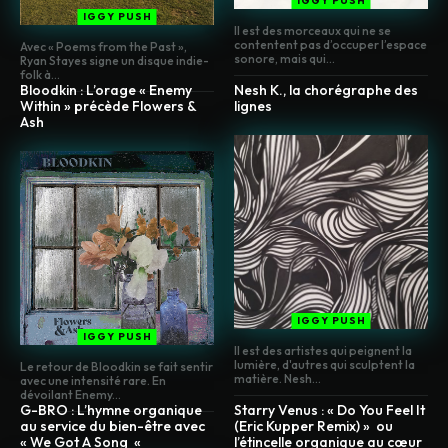
IGGY PUSH
IGGY PUSH
Il est des morceaux qui ne se
contentent pas d’occuper l’espace
Avec « Poems from the Past »,
sonore, mais qui...
Ryan Stayes signe un disque indie-
folk à...
Bloodkin : L’orage « Enemy
Nesh K., la chorégraphe des
Within » précède Flowers &
lignes
Ash
IGGY PUSH
IGGY PUSH
Il est des artistes qui peignent la
lumière, d'autres qui sculptent la
Le retour de Bloodkin se fait sentir
matière. Nesh...
avec une intensité rare. En
dévoilant Enemy...
G-BRO : L’hymne organique
Starry Venus : « Do You Feel It
au service du bien-être avec
(Eric Kupper Remix) » ou
« We Got A Song «
l’étincelle organique au cœur