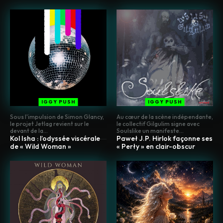
IGGY PUSH
IGGY PUSH
Sous l'impulsion de Simon Glancy,
Au cœur de la scène indépendante,
le projet Jetlag revient sur le
le collectif Gilgulim signe avec
devant de la...
Soulslike un manifeste...
Kol Isha : l’odyssée viscérale
Paweł J.P. Hirlok façonne ses
de « Wild Woman »
« Perły » en clair-obscur