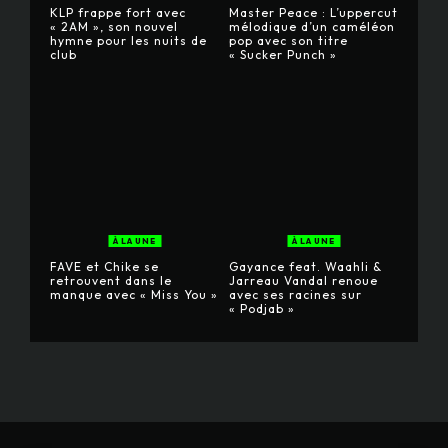
KLP frappe fort avec
Master Peace : L’uppercut
« 2AM », son nouvel
mélodique d’un caméléon
hymne pour les nuits de
pop avec son titre
club
« Sucker Punch »
À LA UNE
À LA UNE
FAVE et Chike se
Gayance feat. Waahli &
retrouvent dans le
Jarreau Vandal renoue
manque avec « Miss You »
avec ses racines sur
« Podjab »