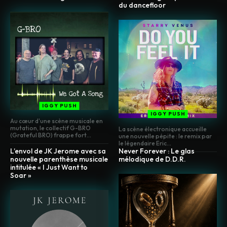
du dancefloor
IGGY PUSH
IGGY PUSH
Au cœur d'une scène musicale en
mutation, le collectif G-BRO
La scène électronique accueille
(Grateful BRO) frappe fort...
une nouvelle pépite : le remix par
le légendaire Eric...
L’envol de JK Jerome avec sa
Never Forever : Le glas
nouvelle parenthèse musicale
mélodique de D.D.R.
intitulée « I Just Want to
Soar »