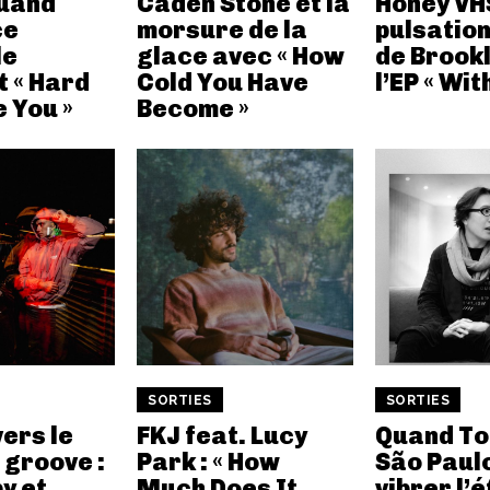
Quand
Caden Stone et la
Honey VHS
ce
morsure de la
pulsation
le
glace avec « How
de Brook
t « Hard
Cold You Have
l’EP « Wit
 You »
Become »
SORTIES
SORTIES
ers le
FKJ feat. Lucy
Quand To
 groove :
Park : « How
São Paulo
y et
Much Does It
vibrer l’