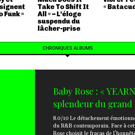
 signent
Take To Shift It
« Batacud
o Funk »
All » – L’éloge
suspendu du
lâcher-prise
CHRONIQUES ALBUMS
Baby Rose : « YEARN
splendeur du grand 
8.0/10 Le détachement émotionnel est devenu la norme
du R&B contemporain. Face à cet
Rose choisit le fracas de l'honnête