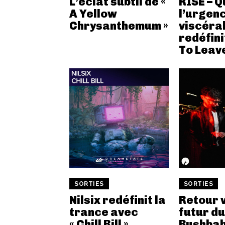
L’éclat subtil de «
RISE – 
A Yellow
l’urgen
Chrysanthemum »
viscéra
redéfini
To Leave
SORTIES
SORTIES
Nilsix redéfinit la
Retour v
trance avec
futur du
« Chill Bill »
Bushbab