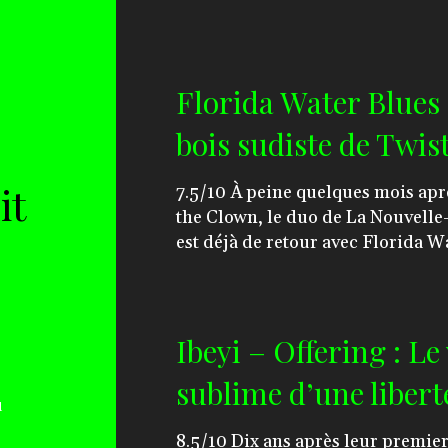
Florida Water Blues 
bois sudiste de Twis
it
7.5/10 À peine quelques mois après le frénétique Blame
the Clown, le duo de La Nouvell
est déjà de retour avec Florida Wa
Ibeyi – Offering : Le
sublime d’une libert
8.5/10 Dix ans après leur premier éclat, les sœurs