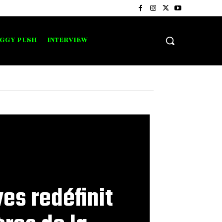
IGGY PUSH
INTERVIEW
ves redéfinit