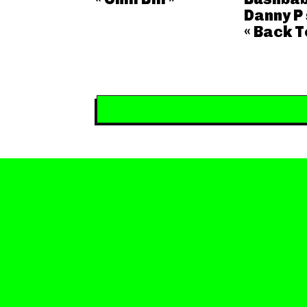
Danny P
« Back T