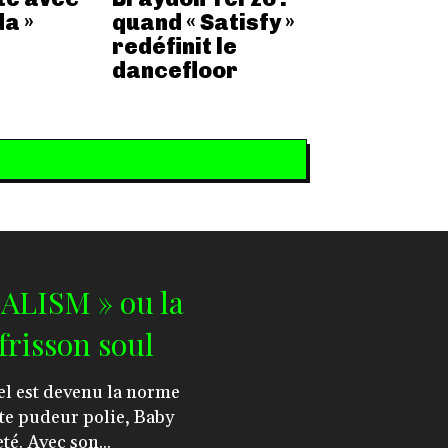
a »
quand « Satisfy »
redéfinit le
dancefloor
ALISM » ou la
frisson soul
te pudeur polie, Baby
té. Avec son...