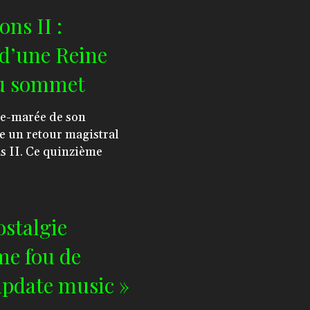
ns II :
 d’une Reine
au sommet
e un retour magistral
ns II. Ce quinzième
ostalgie
hme fou de
update music »