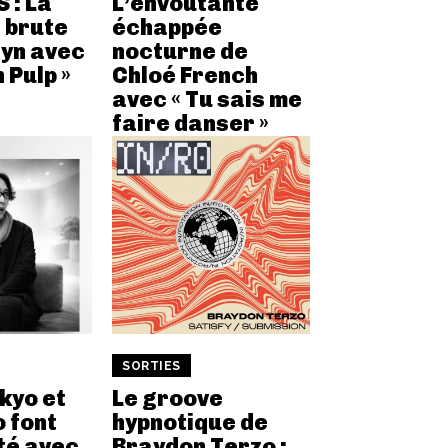
 : La
L’envoûtante
 brute
échappée
lyn avec
nocturne de
h Pulp »
Chloé French
avec « Tu sais me
faire danser »
SORTIES
kyo et
Le groove
 font
hypnotique de
été avec
Braydon Terzo :