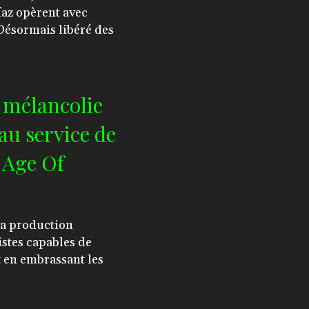
íaz opèrent avec
Désormais libéré des
 mélancolie
u service de
 Age Of
istes capables de
t en embrassant les