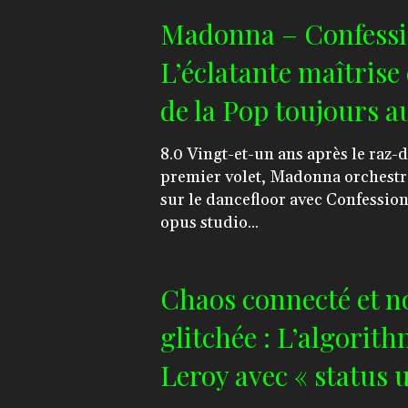
Madonna – Confessio
L’éclatante maîtrise
de la Pop toujours 
8.0 Vingt-et-un ans après le raz-de-marée de son
premier volet, Madonna orchestr
sur le dancefloor avec Confessio
opus studio...
Chaos connecté et n
glitchée : L’algorit
Leroy avec « status 