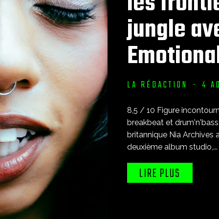
les fronti
jungle av
Emotional
LA RÉDACTION
-
4 A
8,5 / 10 Figure incontournable du renouveau de la scène
breakbeat et drum'n'bass,
britannique Nia Archives 
deuxième album studio,...
LIRE PLUS