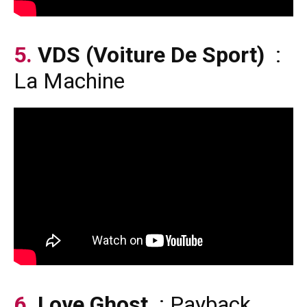
5.
VDS (Voiture De Sport)
:
La Machine
6.
Love Ghost
: Payback