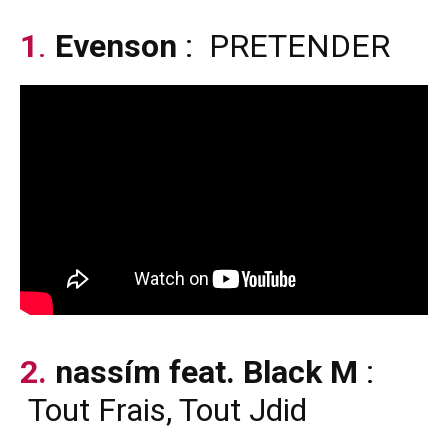
1
.
Evenson
: PRETENDER
2.
nassím feat. Black M
:
Tout Frais, Tout Jdid