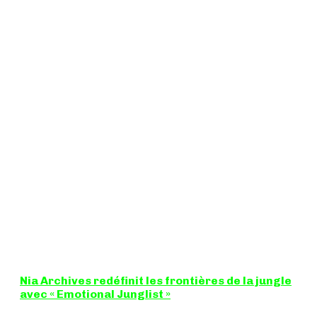
Nia Archives redéfinit les frontières de la jungle
avec « Emotional Junglist »
8,5 / 10 Figure incontournable du renouveau de la scène