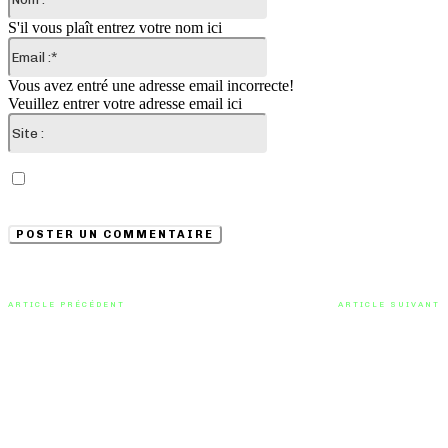
:*
S'il vous plaît entrez votre nom ici
Email
:*
Vous avez entré une adresse email incorrecte!
Veuillez entrer votre adresse email ici
Site
:
Enregistrer mon nom, email et site web dans ce
navigateur pour la prochaine fois que je commenterai.
ARTICLE PRÉCÉDENT
ARTICLE SUIVANT
Hubbell Benson surprend avec
Leyya se dévoile avec « I Don’t
« Gimme All You Got » : Une
Hug So Well » : Une réflexion
surprise lo-fi rock prometteur
douce sur les relations
humaines