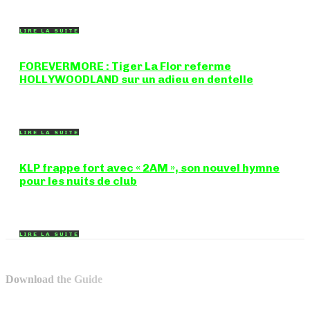
breakbeat et drum'n'bass, la productrice...
LIRE LA SUITE
FOREVERMORE : Tiger La Flor referme
HOLLYWOODLAND sur un adieu en dentelle
Certaines chansons ferment une porte en douceur, sans clameur
ni rancune. "FOREVERMORE", titre de...
LIRE LA SUITE
KLP frappe fort avec « 2AM », son nouvel hymne
pour les nuits de club
Certains morceaux n'ont pas besoin d'explication : dès les
premières mesures, on sait exactement...
LIRE LA SUITE
Download the Guide