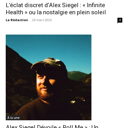
L’éclat discret d’Alex Siegel : « Infinite
Health » ou la nostalgie en plein soleil
La Rédaction
-
24 mars 2026
0
À la une
Alex Siegel Dévoile « Roll Me » : Un