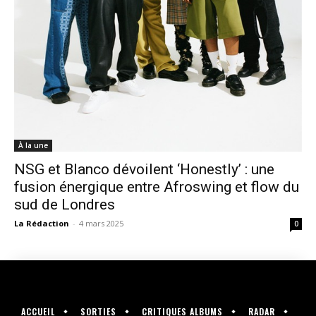
À la une
NSG et Blanco dévoilent ‘Honestly’ : une
fusion énergique entre Afroswing et flow du
sud de Londres
La Rédaction
-
4 mars 2025
0
ACCUEIL
SORTIES
CRITIQUES ALBUMS
RADAR