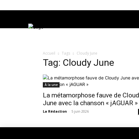
Accueil
Tags
Cloudy June
Tag: Cloudy June
À la une
La métamorphose fauve de Clou
June avec la chanson « jAGUAR »
La Rédaction
-
5 juin 2026