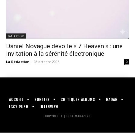
IGGY PUSH
Daniel Novague dévoile « 7 Heaven » : une
invitation à la sérénité électronique
La Rédaction
-
28 octobre 2025
0
ACCUEIL
SORTIES
CRITIQUES ALBUMS
RADAR
IGGY PUSH
INTERVIEW
COPYRIGHT | IGGY MAGAZINE