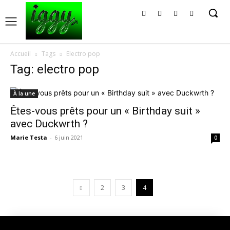
Accueil
Tags
Electro pop
Tag: electro pop
À la une
Êtes-vous prêts pour un « Birthday suit »
avec Duckwrth ?
Marie Testa
-
6 juin 2021
0
2
3
4