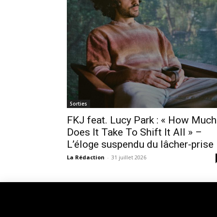
Sorties
FKJ feat. Lucy Park : « How Much
Does It Take To Shift It All » –
L’éloge suspendu du lâcher-prise
La Rédaction
-
31 juillet 2026