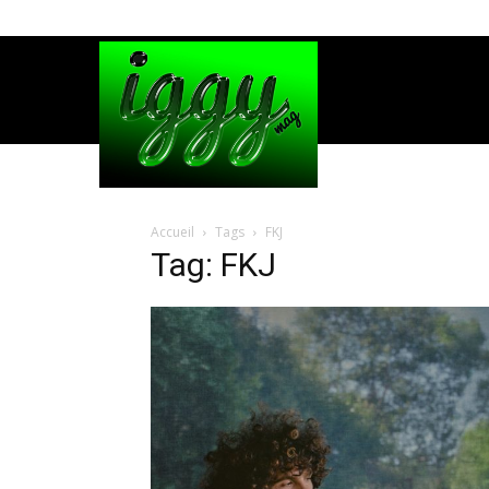
Accueil
Tags
FKJ
Tag: FKJ