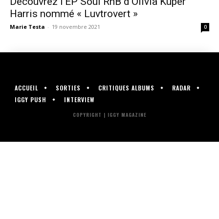
Découvrez l’EP Soul RnB d’Olivia Kuper
Harris nommé « Luvtrovert »
Marie Testa
-
19 novembre 2021
0
ACCUEIL
SORTIES
CRITIQUES ALBUMS
RADAR
IGGY PUSH
INTERVIEW
COPYRIGHT | IGGY MAGAZINE