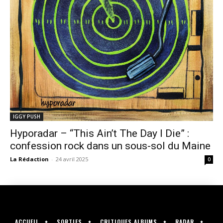
IGGY PUSH
Hyporadar – “This Ain’t The Day I Die” :
confession rock dans un sous-sol du Maine
La Rédaction
-
24 avril 2025
0
ACCUEIL
SORTIES
CRITIQUES ALBUMS
RADAR