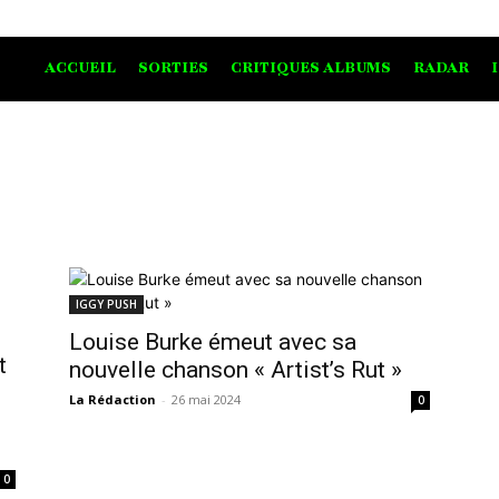
ACCUEIL
SORTIES
CRITIQUES ALBUMS
RADAR
IGGY PUSH
Louise Burke émeut avec sa
t
nouvelle chanson « Artist’s Rut »
La Rédaction
-
26 mai 2024
0
0