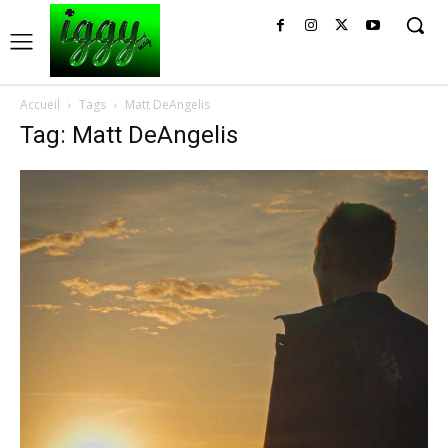
Accueil
Tags
Matt DeAngelis
Tag: Matt DeAngelis