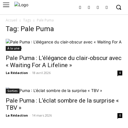
Accueil
Tags
Pale Puma
Tag: Pale Puma
À la une
Pale Puma : L’élégance du clair-obscur avec
« Waiting For A Lifeline »
La Rédaction
-
18 avril 2026
0
Sorties
Pale Puma : L’éclat sombre de la surprise «
TBV »
La Rédaction
-
14 mars 2026
0