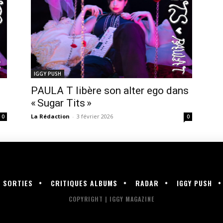
IGGY PUSH
PAULA T libère son alter ego dans
« Sugar Tits »
La Rédaction
-
3 février 2026
0
0
SORTIES
CRITIQUES ALBUMS
RADAR
IGGY PUSH
COPYRIGHT | IGGY MAGAZINE