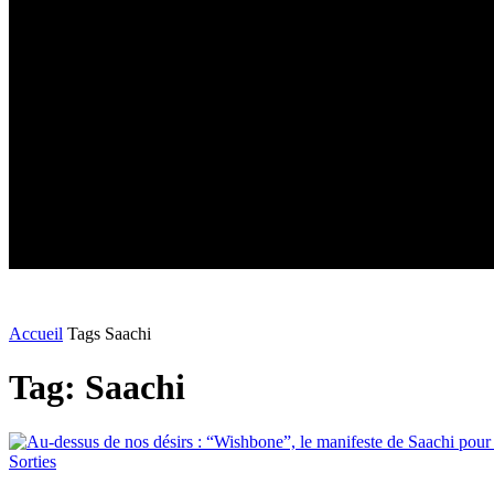
Accueil
Tags
Saachi
Tag: Saachi
Sorties