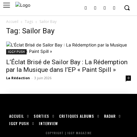
Accueil
Tags
Sailor Bay
Tag: Sailor Bay
IGGY PUSH
L’Éclat Brisé de Sailor Bay : La Rédemption
par la Musique dans l’EP « Paint Spill »
La Rédaction
-
3 juin 2026
0
ACCUEIL
SORTIES
CRITIQUES ALBUMS
RADAR
IGGY PUSH
INTERVIEW
COPYRIGHT | IGGY MAGAZINE