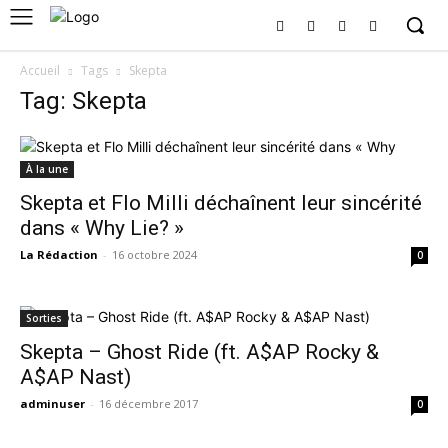
Accueil
Tags
Skepta
Tag: Skepta
À la une
Skepta et Flo Milli déchaînent leur sincérité
dans « Why Lie? »
La Rédaction
-
16 octobre 2024
0
Sorties
Skepta – Ghost Ride (ft. A$AP Rocky &
A$AP Nast)
adminuser
-
16 décembre 2017
0