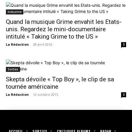
Industrie
Quand la musique Grime envahit les Etats-
unis. Regardez le mini-documentaire
intitulé « Taking Grime to the US »
La Rédaction
-
28 avril 2016
0
Sorties
Skepta dévoile « Top Boy », le clip de sa
tournée américaine
La Rédaction
-
12 octobre 2015
0
ACCUEIL
SORTIES
CRITIQUES ALBUMS
RADAR