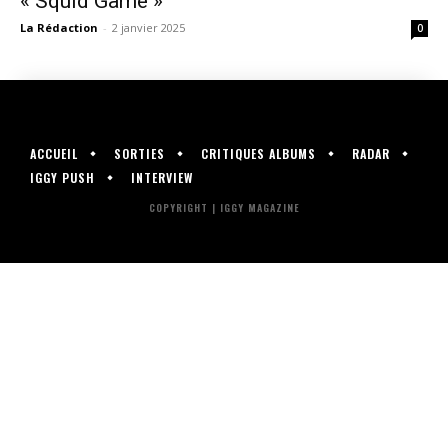
« Squid Game »
La Rédaction
-
2 janvier 2025
0
ACCUEIL
SORTIES
CRITIQUES ALBUMS
RADAR
IGGY PUSH
INTERVIEW
COPYRIGHT | IGGY MAGAZINE