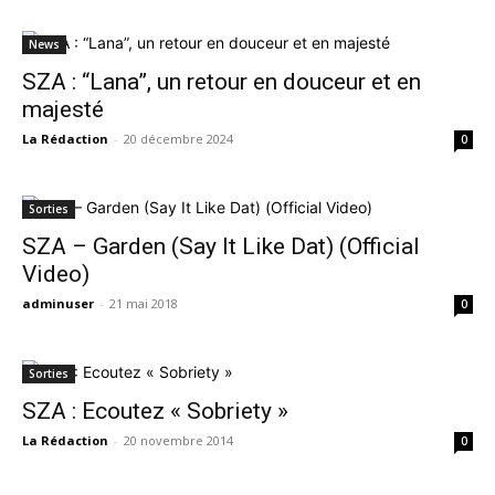
News
SZA : “Lana”, un retour en douceur et en
majesté
La Rédaction
-
20 décembre 2024
0
Sorties
SZA – Garden (Say It Like Dat) (Official
Video)
adminuser
-
21 mai 2018
0
Sorties
SZA : Ecoutez « Sobriety »
La Rédaction
-
20 novembre 2014
0