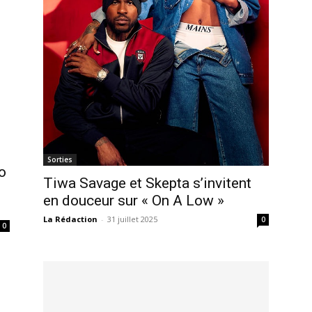
Sorties
o
Tiwa Savage et Skepta s’invitent
en douceur sur « On A Low »
La Rédaction
-
31 juillet 2025
0
0