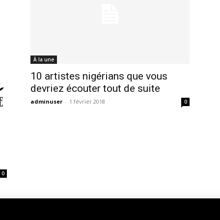
À la une
10 artistes nigérians que vous
devriez écouter tout de suite
adminuser
-
1 février 2018
0
0