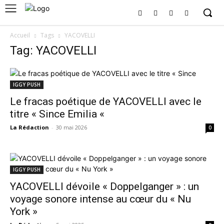
Accueil
Tags
YACOVELLI
Tag: YACOVELLI
IGGY PUSH
Le fracas poétique de YACOVELLI avec le
titre « Since Emilia «
La Rédaction
-
30 mai 2026
0
IGGY PUSH
YACOVELLI dévoile « Doppelganger » : un
voyage sonore intense au cœur du « Nu
York »