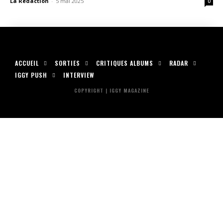
La Rédaction
-
5 mai 2025
0
ACCUEIL
SORTIES
CRITIQUES ALBUMS
RADAR
IGGY PUSH
INTERVIEW
COPYRIGHT | IGGY MAGAZINE