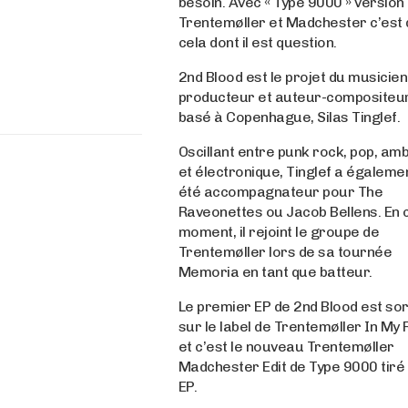
besoin. Avec « Type 9000 » version
Trentemøller et Madchester c’est
cela dont il est question.
2nd Blood est le projet du musicien
producteur et auteur-compositeu
basé à Copenhague, Silas Tinglef.
Oscillant entre punk rock, pop, amb
et électronique, Tinglef a égaleme
été accompagnateur pour The
Raveonettes ou Jacob Bellens. En 
moment, il rejoint le groupe de
Trentemøller lors de sa tournée
Memoria en tant que batteur.
Le premier EP de 2nd Blood est sor
sur le label de Trentemøller In My
et c’est le nouveau Trentemøller
Madchester Edit de Type 9000 tiré 
EP.