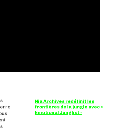
us
Nia Archives redéfinit les
genre
frontières de la jungle avec «
Emotional Junglist »
vous
ent
8,5 / 10 Figure incontournable du renouveau
de la scène breakbeat et drum'n'bass, la
us
productrice...