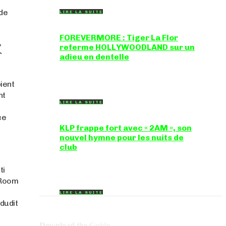
 de
LIRE LA SUITE
FOREVERMORE : Tiger La Flor
,
referme HOLLYWOODLAND sur un
r
adieu en dentelle
Certaines chansons ferment une porte en
douceur, sans clameur ni rancune.
ient
"FOREVERMORE", titre de...
nt
LIRE LA SUITE
ce
KLP frappe fort avec « 2AM », son
nouvel hymne pour les nuits de
club
Certains morceaux n'ont pas besoin
d'explication : dès les premières mesures, on
ti
sait exactement...
 Room
LIRE LA SUITE
dudit
Download the Guide