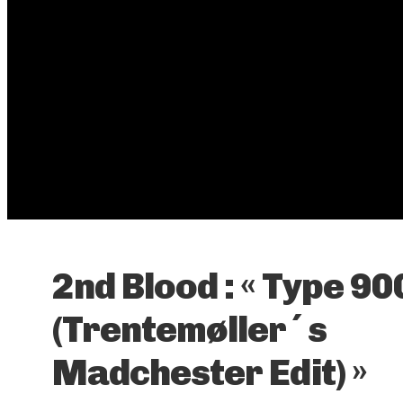
2nd Blood : « Type 90
(Trentemøller´s
Madchester Edit) »