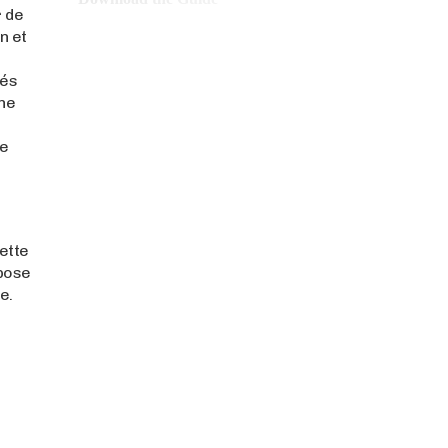
r de
n et
hés
une
de
ette
mpose
e.