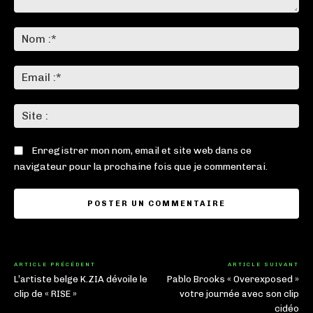
Commenter
:
No
:*
Ema
:*
Sit
:
Enregistrer mon nom, email et site web dans ce
navigateur pour la prochaine fois que je commenterai.
ARTICLE PRÉCÉDENT
ARTICLE SUIVANT
L’artiste belge K.ZIA dévoile le
Pablo Brooks « Overexposed »
clip de « RISE »
votre journée avec son clip
cidéo