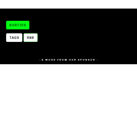
SORTIES
TAGS
RNB
- A WORD FROM OUR SPONSOR -