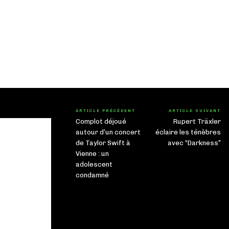
ARTICLE PRÉCÉDENT
ARTICLE SUIVANT
Complot déjoué
Rupert Träxler
autour d’un concert
éclaire les ténèbres
de Taylor Swift à
avec “Darkness”
Vienne : un
adolescent
condamné