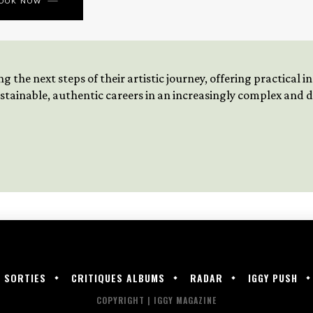
BOOK NOW
 the next steps of their artistic journey, offering practical 
tainable, authentic careers in an increasingly complex and
SORTIES
CRITIQUES ALBUMS
RADAR
IGGY PUSH
COPYRIGHT | IGGY MAGAZINE