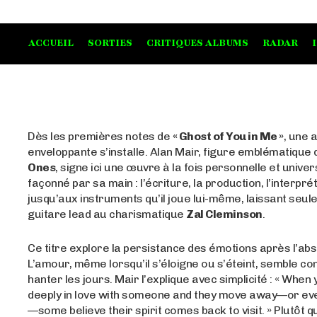
ACCUEIL
SORTIES
CRITIQUES ALBUMS
RADAR
Dès les premières notes de
« Ghost of You in Me »
, une
enveloppante s’installe. Alan Mair, figure emblématique
Ones
, signe ici une œuvre à la fois personnelle et univer
façonné par sa main : l’écriture, la production, l’interprét
jusqu’aux instruments qu’il joue lui-même, laissant seul
guitare lead au charismatique
Zal Cleminson
.
Ce titre explore la persistance des émotions après l’ab
L’amour, même lorsqu’il s’éloigne ou s’éteint, semble co
hanter les jours. Mair l’explique avec simplicité : « When
deeply in love with someone and they move away—or ev
—some believe their spirit comes back to visit. » Plutôt 