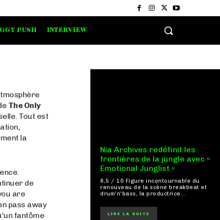
IGGY PUSH
INTERVIEW
 atmosphère
 de
The Only
selle. Tout est
ation,
ement la
Nia Archives redéfinit les
frontières de la jungle avec «
Emotional Junglist »
sence.
8,5 / 10 Figure incontournable du
ntinuer de
renouveau de la scène breakbeat et
 you are
drum'n'bass, la productrice...
en pass away
qu’un fantôme
LIRE LA SUITE