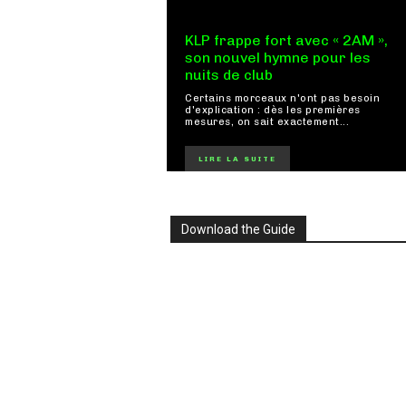
KLP frappe fort avec « 2AM »,
son nouvel hymne pour les
nuits de club
Certains morceaux n'ont pas besoin
d'explication : dès les premières
mesures, on sait exactement...
LIRE LA SUITE
Download the Guide