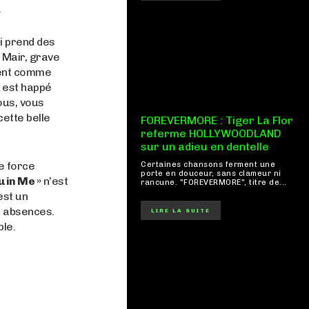
.
ui prend des
 Mair, grave
vent comme
n est happé
ous, vous
ette belle
FOREVERMORE : Tiger La Flor
referme HOLLYWOODLAND
sur un adieu en dentelle
e force
Certaines chansons ferment une
porte en douceur, sans clameur ni
u in Me »
n’est
rancune. "FOREVERMORE", titre de...
est un
s absences.
LIRE LA SUITE
le.