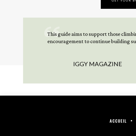
GET YOUR 
This guide aims to support those climbing
encouragement to continue building sus
IGGY MAGAZINE
ACCUEIL