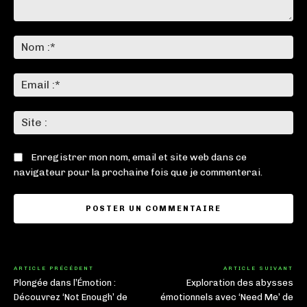
Commenter
:
No
:*
Ema
:*
Sit
:
Enregistrer mon nom, email et site web dans ce
navigateur pour la prochaine fois que je commenterai.
ARTICLE PRÉCÉDENT
ARTICLE SUIVANT
Plongée dans l’Émotion :
Exploration des abysses
Découvrez ‘Not Enough’ de
émotionnels avec ‘Need Me’ de