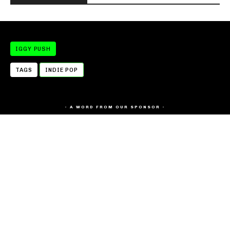
IGGY PUSH
TAGS
INDIE POP
- A WORD FROM OUR SPONSOR -