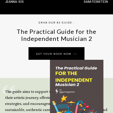
JEANNA-SIS
SAM FEINSTEIN
GRAB OUR #2 GUIDE :
The Practical Guide for the
Independent Musician 2
GET YOUR BOOK NOW
This guide aims to support those climbing the next steps of
their artistic journey, offering practical insight, updated
strategies, and encouragement to continue building
sustainable, authentic careers in an increasingly complex and