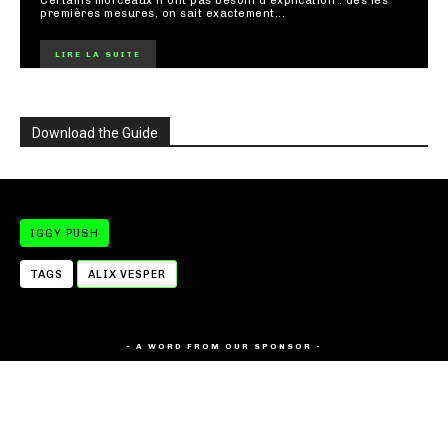
Certains morceaux n'ont pas besoin d'explication : dès les
premières mesures, on sait exactement...
LIRE LA SUITE
Download the Guide
IGGY PUSH
TAGS
ALIX VESPER
- A WORD FROM OUR SPONSOR -