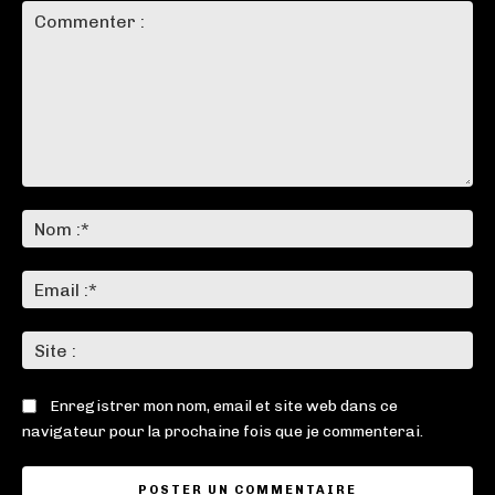
Commenter
:
No
:*
Ema
:*
Sit
:
Enregistrer mon nom, email et site web dans ce
navigateur pour la prochaine fois que je commenterai.