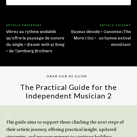
ARTICLE PRÉCÉDENT
ARTICLE SUIVANT
Vibrez au rythme endiablé
Bayeux dévoile « Canonise (The
qu’offre le paysage de sonore
More I Do) » : un hymne estival
du single « (Easier with a) Song
envoûtant
» de Tjernberg Brothers
GRAB OUR #2 GUIDE :
The Practical Guide for the
Independent Musician 2
GET YOUR BOOK NOW
This guide aims to support those climbing the next steps of
their artistic journey, offering practical insight, updated
strategies, and encouragement to continue building