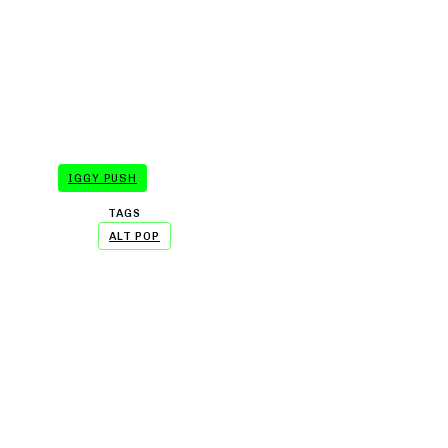
- A WORD FROM OUR SP
IGGY PUSH
TAGS
ALT POP