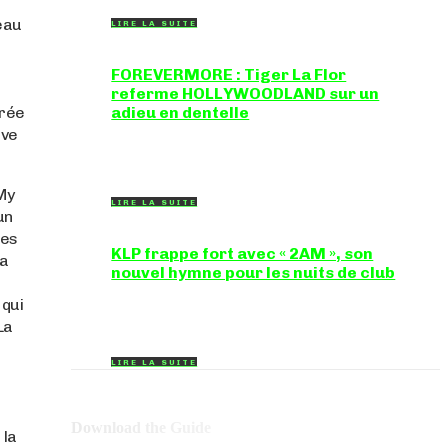
eau
LIRE LA SUITE
FOREVERMORE : Tiger La Flor
referme HOLLYWOODLAND sur un
crée
adieu en dentelle
ive
Certaines chansons ferment une porte en
douceur, sans clameur ni rancune.
"FOREVERMORE", titre de...
My
LIRE LA SUITE
un
Les
KLP frappe fort avec « 2AM », son
la
nouvel hymne pour les nuits de club
Certains morceaux n'ont pas besoin
 qui
d'explication : dès les premières mesures, on
La
sait exactement...
LIRE LA SUITE
Download the Guide
 la