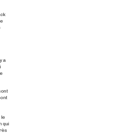
ack
le
c
y a
i
ue
sont
sont
 le
n qui
près