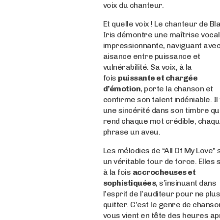
voix du chanteur.
Et quelle voix ! Le chanteur de Bl
Iris démontre une maîtrise voca
impressionnante, naviguant ave
aisance entre puissance et
vulnérabilité. Sa voix, à la
fois
puissante et chargée
d’émotion
, porte la chanson et
confirme son talent indéniable. Il 
une sincérité dans son timbre qu
rend chaque mot crédible, chaq
phrase un aveu.
Les mélodies de “All Of My Love” 
un véritable tour de force. Elles 
à la fois
accrocheuses et
sophistiquées
, s’insinuant dans
l’esprit de l’auditeur pour ne plus
quitter. C’est le genre de chanso
vous vient en tête des heures a