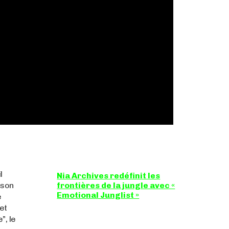
l
Nia Archives redéfinit les
nson
frontières de la jungle avec «
Emotional Junglist »
e
et
8,5 / 10 Figure incontournable du renouveau
de la scène breakbeat et drum'n'bass, la
”, le
productrice...