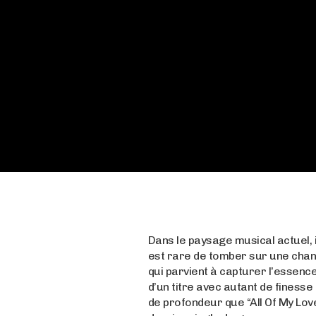
Dans le paysage musical actuel, i
est rare de tomber sur une cha
qui parvient à capturer l’essenc
d’un titre avec autant de finesse 
de profondeur que “All Of My Love