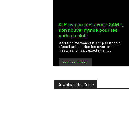
KLP frappe fort avec « 2AM »,
son nouvel hymne pour les
nuits de club
Certains morceaux n'ont pas besoin
d'explication : dès les premières
mesures, on sait exactement...
LIRE LA SUITE
Download the Guide