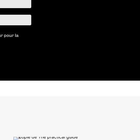
Email
:*
Site
:
r pour la