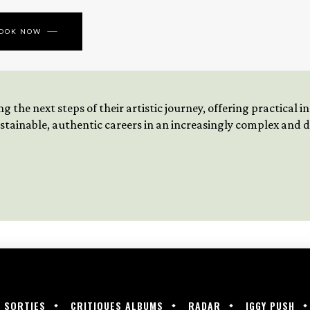
BOOK NOW
 the next steps of their artistic journey, offering practical 
tainable, authentic careers in an increasingly complex and
SORTIES
CRITIQUES ALBUMS
RADAR
IGGY PUSH