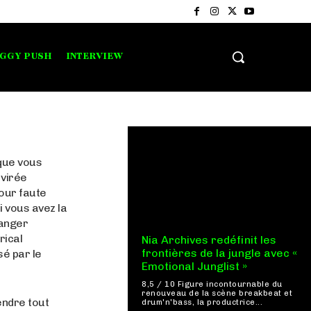
IGGY PUSH
INTERVIEW
que vous
 virée
pour faute
 vous avez la
banger
rical
Nia Archives redéfinit les
frontières de la jungle avec «
sé par le
Emotional Junglist »
8,5 / 10 Figure incontournable du
renouveau de la scène breakbeat et
endre tout
drum'n'bass, la productrice...