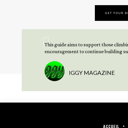
GET YOUR 
This guide aims to support those climbing
encouragement to continue building sus
IGGY MAGAZINE
ACCUEIL