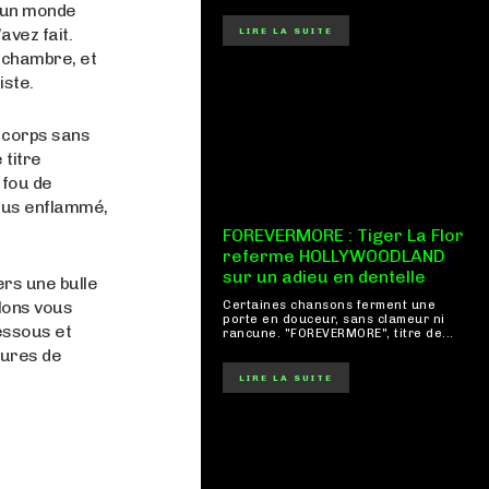
d’un monde
avez fait.
LIRE LA SUITE
 chambre, et
iste.
e corps sans
 titre
s fou de
plus enflammé,
FOREVERMORE : Tiger La Flor
referme HOLLYWOODLAND
sur un adieu en dentelle
ers une bulle
llons vous
Certaines chansons ferment une
porte en douceur, sans clameur ni
essous et
rancune. "FOREVERMORE", titre de...
tures de
LIRE LA SUITE