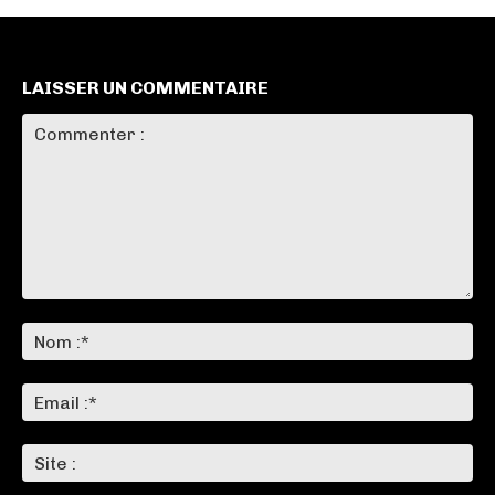
LAISSER UN COMMENTAIRE
Commenter
:
No
:*
Ema
:*
Sit
: