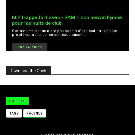
KLP frappe fort avec « 2AM », son nouvel hymne
pour les nuits de club
Certains morceaux n'ont pas besoin d'explication : dès les
premières mesures, on sait exactement...
LIRE LA SUITE
Download the Guide
SORTIES
TAGS
RACINES