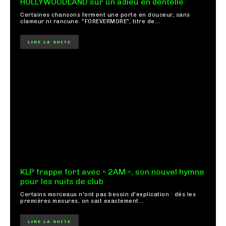
HOLLYWOODLAND sur un adieu en dentelle
Certaines chansons ferment une porte en douceur, sans
clameur ni rancune. "FOREVERMORE", titre de...
LIRE LA SUITE
KLP frappe fort avec « 2AM », son nouvel hymne
pour les nuits de club
Certains morceaux n'ont pas besoin d'explication : dès les
premières mesures, on sait exactement...
LIRE LA SUITE