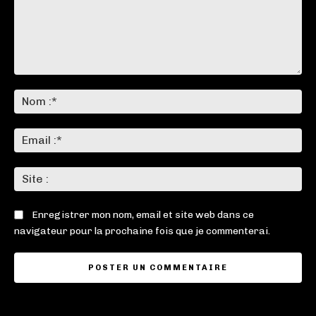
Commenter
:
No
:*
Ema
:*
Sit
:
Enregistrer mon nom, email et site web dans ce
navigateur pour la prochaine fois que je commenterai.