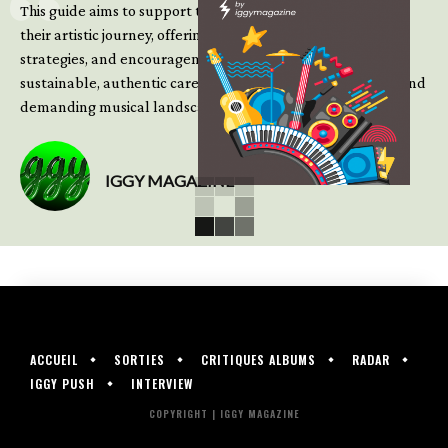
This guide aims to support those climbing the next steps of
their artistic journey, offering practical insight, updated
strategies, and encouragement to continue building
sustainable, authentic careers in an increasingly complex and
demanding musical landscape.
IGGY MAGAZINE
ACCUEIL
SORTIES
CRITIQUES ALBUMS
RADAR
IGGY PUSH
INTERVIEW
COPYRIGHT | IGGY MAGAZINE