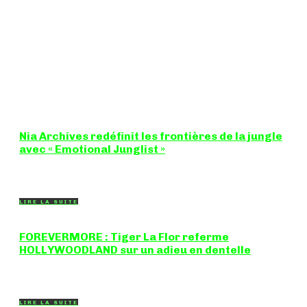
Nia Archives redéfinit les frontières de la jungle
avec « Emotional Junglist »
8,5 / 10 Figure incontournable du renouveau de la scène
breakbeat et drum'n'bass, la productrice...
LIRE LA SUITE
FOREVERMORE : Tiger La Flor referme
HOLLYWOODLAND sur un adieu en dentelle
Certaines chansons ferment une porte en douceur, sans clameur
ni rancune. "FOREVERMORE", titre de...
LIRE LA SUITE