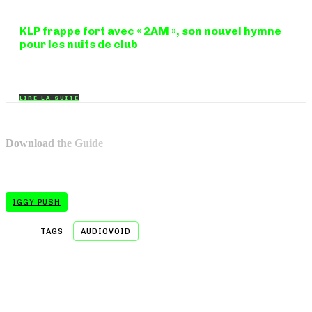
KLP frappe fort avec « 2AM », son nouvel hymne
pour les nuits de club
Certains morceaux n'ont pas besoin d'explication : dès les
premières mesures, on sait exactement...
LIRE LA SUITE
Download the Guide
IGGY PUSH
TAGS
AUDIOVOID
- A WORD FROM OUR SPONSOR -