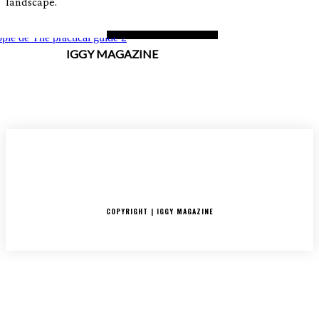
landscape.
IGGY MAGAZINE
ACCUEIL
SORTIES
CRITIQUES ALBUMS
RADAR
IGGY PUSH
INTERVIEW
COPYRIGHT | IGGY MAGAZINE