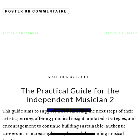
navigateur pour la prochaine fois que je commenterai.
ARTICLE PRÉCÉDENT
ARTICLE SUIVANT
Brinson Swann capte la brise
« Peaches » de Sasha & The Bear
marine avec « Coastal Rhythm »
: un souffle fragile après la
rupture
GRAB OUR #2 GUIDE :
The Practical Guide for the
Independent Musician 2
This guide aims to support those climbing the next steps of their
GET YOUR BOOK NOW
artistic journey, offering practical insight, updated strategies, and
encouragement to continue building sustainable, authentic
careers in an increasingly complex and demanding musical