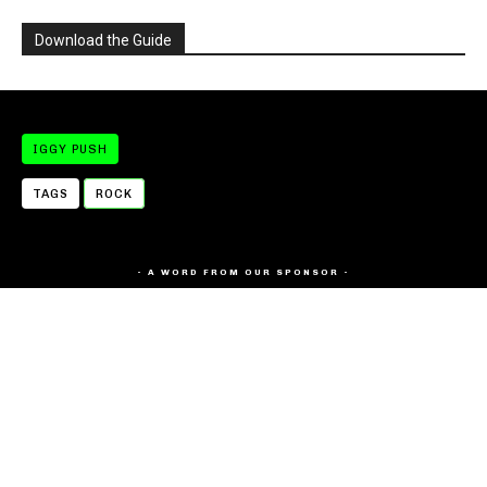
Download the Guide
IGGY PUSH
TAGS
ROCK
- A WORD FROM OUR SPONSOR -