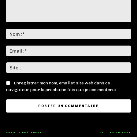
Commenter
:
No
:*
Ema
:*
Sit
:
Enregistrer mon nom, email et site web dans ce
navigateur pour la prochaine fois que je commenterai.
ARTICLE PRÉCÉDENT
ARTICLE SUIVANT