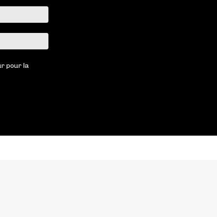
Email
:*
Site
:
r pour la