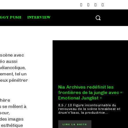
IGGY PUSH
INTERVIEW
a scène avec
déo aussi
mélancolique,
ement, tel un
mieux pénétrer
Nia Archives redéfinit les
frontières de la jungle avec «
Emotional Junglist »
phère
8,5 / 10 Figure incontournable du
s se mêlent à
renouveau de la scène breakbeat et
scur,
drum'n'bass, la productrice...
c des images
e esthétique
LIRE LA SUITE