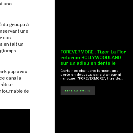
nt une
ité du groupe à
onservant une
r des
 en fait un
ongtemps
FOREVERMORE : Tiger La Flor
referme HOLLYWOODLAND
sur un adieu en dentelle
dark pop avec
Certaines chansons ferment une
porte en douceur, sans clameur ni
ace dans la
rancune. "FOREVERMORE", titre de...
rétro-
contournable de
LIRE LA SUITE