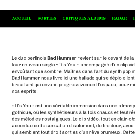
ACCUEIL
SORTIES
CRITIQUES ALBUMS
RADAR
Le duo berlinois
Bad Hammer
revient sur le devant de l
leur nouveau single « It’s You », accompagné d’un clip vi
envoûtant que sombre. Maîtres dans l’art du synth pop 
Bad Hammer nous livre ici une ballade qui se déploie lent
brouillard qui envahit progressivement l’espace, pour 
nos esprits.
« It’s You » est une véritable immersion dans une atmos
gothique, où les synthétiseurs à la fois chauds et feutré
des mélodies nostalgiques. Le clip vidéo, tout en clair-ob
accentue cette sensation d’isolement, de froideur, ave
qui semblent tout droit sorties d’un rêve brumeux. Cett