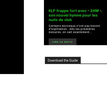
KLP frappe fort avec « 2AM »,
son nouvel hymne pour les
nuits de club
Certains morceaux n'ont pas besoin
d'explication : dès les premières
mesures, on sait exactement...
LIRE LA SUITE
Download the Guide