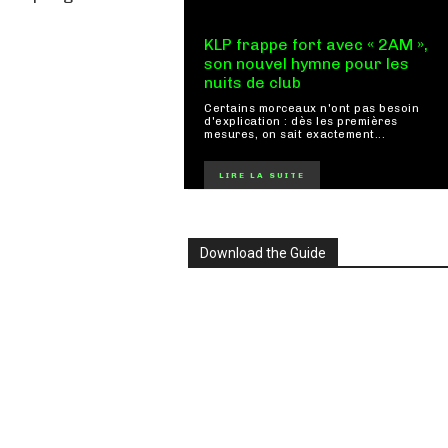
KLP frappe fort avec « 2AM »,
son nouvel hymne pour les
nuits de club
Certains morceaux n'ont pas besoin
d'explication : dès les premières
mesures, on sait exactement...
LIRE LA SUITE
Download the Guide