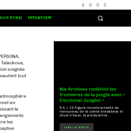
IGGY PUSH
INTERVIEW
 PERSONA,
a Talackova,
ction soignée
 sautent tout
Nia Archives redéfinit les
frontières de la jungle avec «
e atmosphère
Emotional Junglist »
 met en
8,5 / 10 Figure incontournable du
issant la
renouveau de la scène breakbeat et
arrangements
drum'n'bass, la productrice...
tre les
captive
LIRE LA SUITE