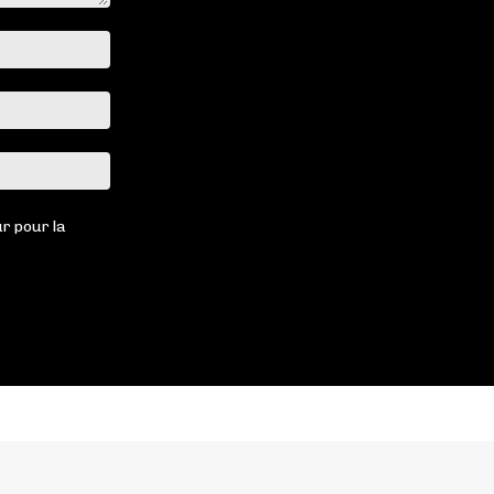
Nom
:*
Email
:*
Site
:
r pour la