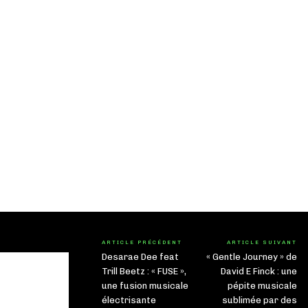
ARTICLE PRÉCÉDENT
ARTICLE SUIVANT
Desarae Dee feat
« Gentle Journey » de
Trill Beetz : « FUSE »,
David E Finck : une
une fusion musicale
pépite musicale
électrisante
sublimée par des