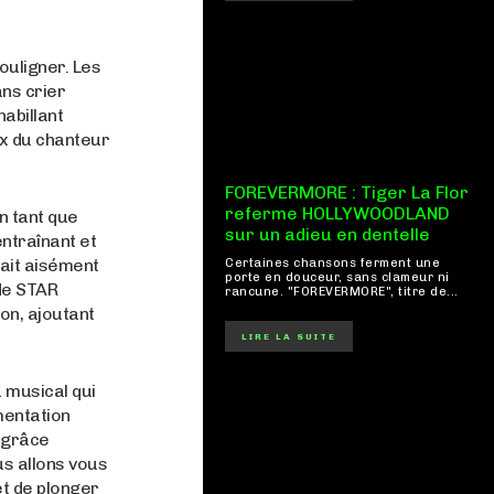
ouligner. Les
ns crier
habillant
oix du chanteur
FOREVERMORE : Tiger La Flor
referme HOLLYWOODLAND
n tant que
sur un adieu en dentelle
ntraînant et
rait aisément
Certaines chansons ferment une
porte en douceur, sans clameur ni
 de STAR
rancune. "FOREVERMORE", titre de...
on, ajoutant
.
LIRE LA SUITE
 musical qui
umentation
, grâce
us allons vous
t de plonger