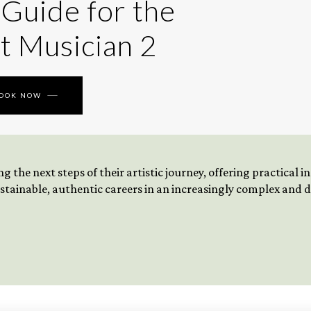
 Guide for the
t Musician 2
BOOK NOW
 the next steps of their artistic journey, offering practical 
tainable, authentic careers in an increasingly complex and