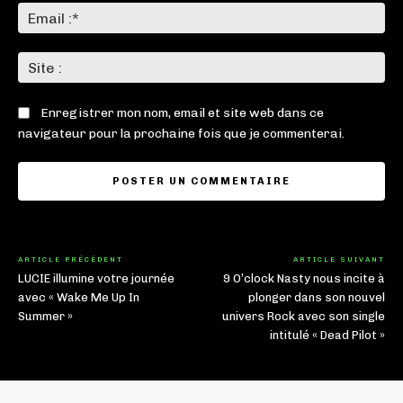
Ema
:*
Sit
:
Enregistrer mon nom, email et site web dans ce
navigateur pour la prochaine fois que je commenterai.
ARTICLE PRÉCÉDENT
ARTICLE SUIVANT
LUCIE illumine votre journée
9 O’clock Nasty nous incite à
avec « Wake Me Up In
plonger dans son nouvel
Summer »
univers Rock avec son single
intitulé « Dead Pilot »