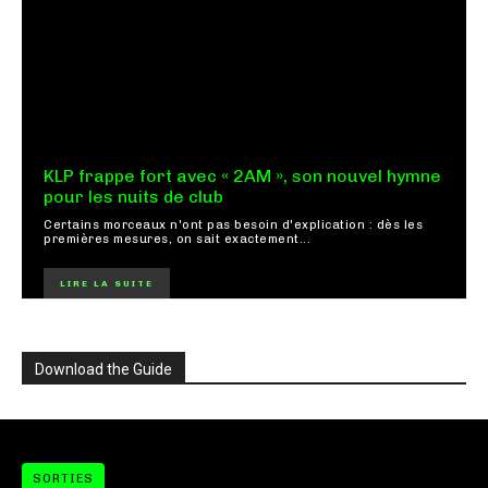
KLP frappe fort avec « 2AM », son nouvel hymne
pour les nuits de club
Certains morceaux n'ont pas besoin d'explication : dès les
premières mesures, on sait exactement...
LIRE LA SUITE
Download the Guide
SORTIES