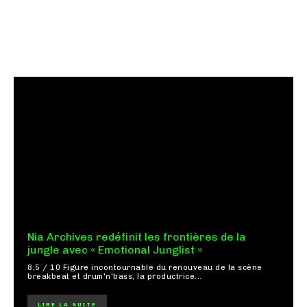
Nia Archives redéfinit les frontières de la
jungle avec « Emotional Junglist »
8,5 / 10 Figure incontournable du renouveau de la scène
breakbeat et drum'n'bass, la productrice...
LIRE LA SUITE