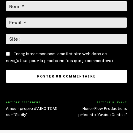
:
No
:*
Ema
:*
Sit
:
Enregistrer mon nom, email et site web dans ce
navigateur pour la prochaine fois que je commenterai.
ARTICLE PRÉCÉDENT
ARTICLE SUIVANT
Amour-propre d’AIKO TOMI
Honor Flow Productions
sur “Gladly”
présente “Cruise Control”