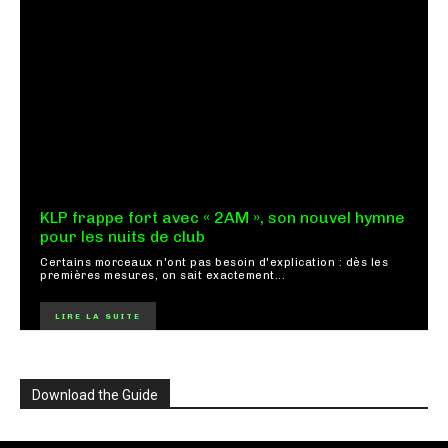
KLP frappe fort avec « 2AM », son nouvel hymne
pour les nuits de club
Certains morceaux n'ont pas besoin d'explication : dès les
premières mesures, on sait exactement...
LIRE LA SUITE
Download the Guide