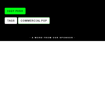
IGGY PUSH
TAGS
COMMERCIAL POP
- A WORD FROM OUR SPONSOR -