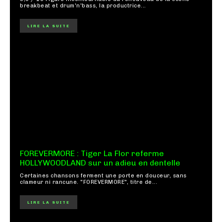
breakbeat et drum'n'bass, la productrice...
LIRE LA SUITE
FOREVERMORE : Tiger La Flor referme
HOLLYWOODLAND sur un adieu en dentelle
Certaines chansons ferment une porte en douceur, sans
clameur ni rancune. "FOREVERMORE", titre de...
LIRE LA SUITE