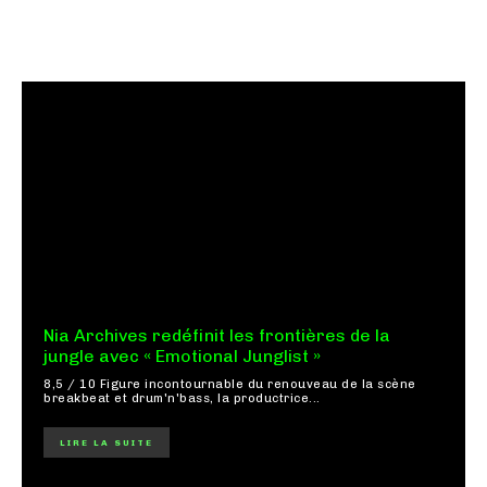
Nia Archives redéfinit les frontières de la
jungle avec « Emotional Junglist »
8,5 / 10 Figure incontournable du renouveau de la scène
breakbeat et drum'n'bass, la productrice...
LIRE LA SUITE