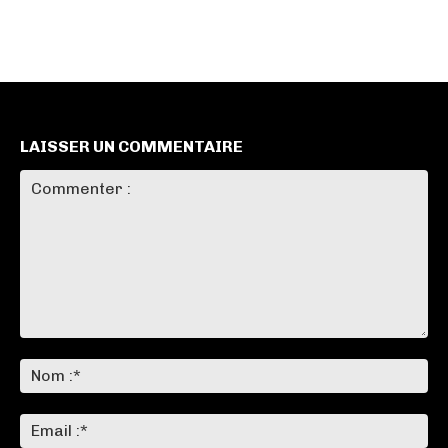
LAISSER UN COMMENTAIRE
Commenter
:
No
:*
Ema
:*