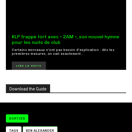
KLP frappe fort avec « 2AM », son nouvel hymne
pour les nuits de club
Certains morceaux n'ont pas besoin d'explication : dès les
premières mesures, on sait exactement...
LIRE LA SUITE
Download the Guide
SORTIES
TAGS
BEN ALEXANDER