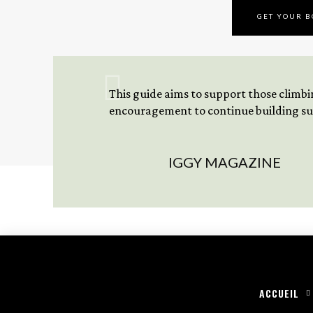
GET YOUR 
This guide aims to support those climbing
encouragement to continue building sus
IGGY MAGAZINE
ACCUEIL