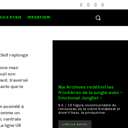
IGGY PUSH
INTERVIEW
 Self replonge
n one-man
suit son
ivant, traversé
tante que le
Nia Archives redéfinit les
frontières de la jungle avec «
Emotional Junglist »
8,5 / 10 Figure incontournable du
n assimilé à
renouveau de la scène breakbeat et
 comme un
drum'n'bass, la productrice...
n, centrale
La ligne U8
LIRE LA SUITE