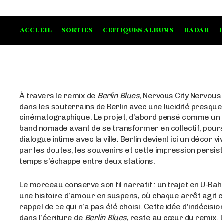
ACCUEIL
SORTIES
CRITIQUES ALBUMS
RADAR
À travers le remix de
Berlin Blues
, Nervous City Nervous
dans les souterrains de Berlin avec une lucidité presque
cinématographique. Le projet, d’abord pensé comme u
band nomade avant de se transformer en collectif, pour
dialogue intime avec la ville. Berlin devient ici un décor v
par les doutes, les souvenirs et cette impression persis
temps s’échappe entre deux stations.
Le morceau conserve son fil narratif : un trajet en U-Bah
une histoire d’amour en suspens, où chaque arrêt agit
rappel de ce qui n’a pas été choisi. Cette idée d’indécisio
dans l’écriture de
Berlin Blues
, reste au cœur du remix. 