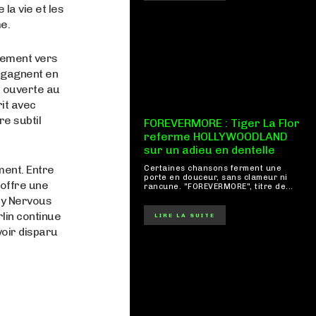
la vie et les
e.
ssement vers
s gagnent en
s ouverte au
rit avec
re subtil
FOREVERMORE : Tiger La Flor
referme HOLLYWOODLAND
sur un adieu en dentelle
ment. Entre
Certaines chansons ferment une
porte en douceur, sans clameur ni
offre une
rancune. "FOREVERMORE", titre de...
ty Nervous
rlin continue
LIRE LA SUITE
oir disparu