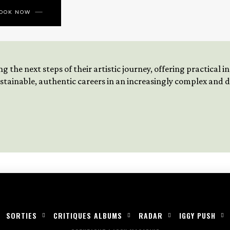
BOOK NOW
 the next steps of their artistic journey, offering practical 
tainable, authentic careers in an increasingly complex and
SORTIES
CRITIQUES ALBUMS
RADAR
IGGY PUSH