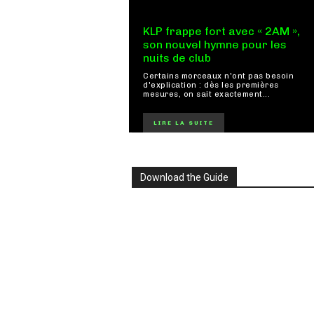
KLP frappe fort avec « 2AM »,
son nouvel hymne pour les
nuits de club
Certains morceaux n'ont pas besoin
d'explication : dès les premières
mesures, on sait exactement...
LIRE LA SUITE
Download the Guide