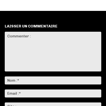
LAISSER UN COMMENTAIRE
Commenter
:
No
:*
Ema
:*
Sit