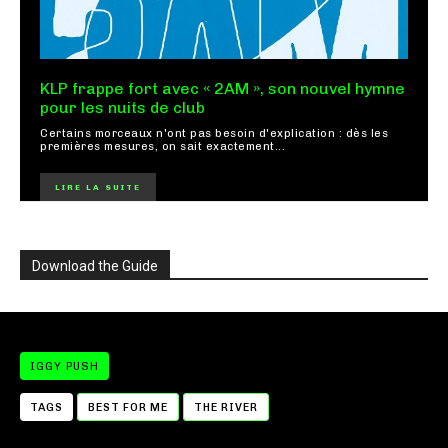
KLP frappe fort avec « 2AM », son nouvel hymne
pour les nuits de club
Certains morceaux n'ont pas besoin d'explication : dès les
premières mesures, on sait exactement...
LIRE LA SUITE
Download the Guide
IGGY PUSH
TAGS
BEST FOR ME
THE RIVER