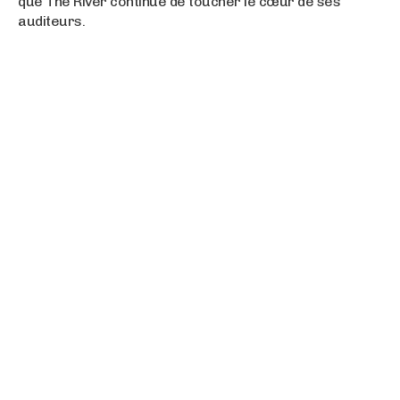
que The River continue de toucher le cœur de ses
auditeurs.