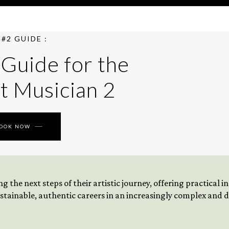
#2 GUIDE :
 Guide for the
t Musician 2
BOOK NOW
 the next steps of their artistic journey, offering practical 
tainable, authentic careers in an increasingly complex and