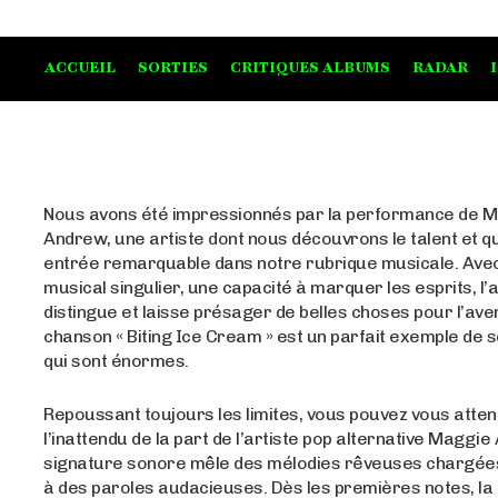
ACCUEIL
SORTIES
CRITIQUES ALBUMS
RADAR
Nous avons été impressionnés par la performance de 
Andrew, une artiste dont nous découvrons le talent et qu
entrée remarquable dans notre rubrique musicale. Avec
musical singulier, une capacité à marquer les esprits, l’a
distingue et laisse présager de belles choses pour l’aven
chanson « Biting Ice Cream » est un parfait exemple de 
qui sont énormes.
Repoussant toujours les limites, vous pouvez vous atte
l’inattendu de la part de l’artiste pop alternative Maggi
signature sonore mêle des mélodies rêveuses chargée
à des paroles audacieuses. Dès les premières notes, la q