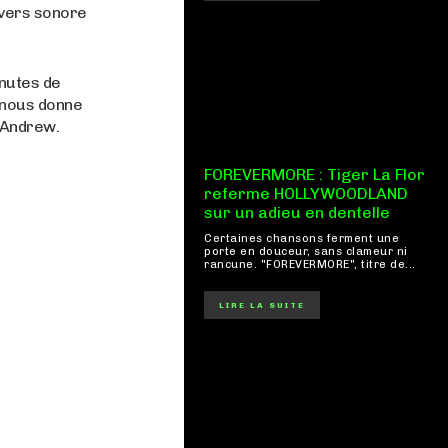
ivers sonore
nutes de
t nous donne
 Andrew.
FOREVERMORE : Tiger La Flor
referme HOLLYWOODLAND
sur un adieu en dentelle
Certaines chansons ferment une
porte en douceur, sans clameur ni
rancune. "FOREVERMORE", titre de...
LIRE LA SUITE