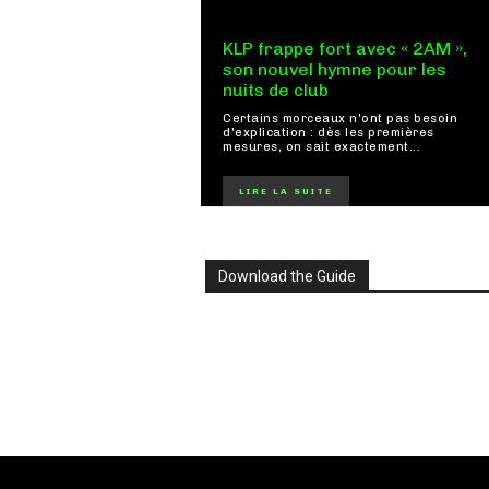
KLP frappe fort avec « 2AM »,
son nouvel hymne pour les
nuits de club
Certains morceaux n'ont pas besoin
d'explication : dès les premières
mesures, on sait exactement...
LIRE LA SUITE
Download the Guide