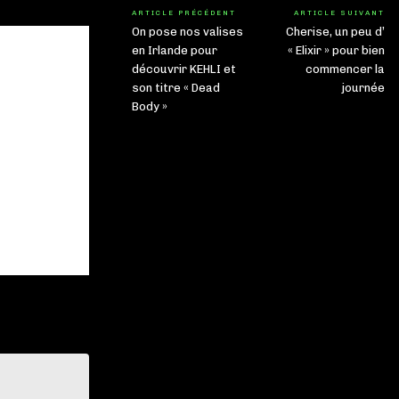
ARTICLE PRÉCÉDENT
ARTICLE SUIVANT
On pose nos valises
Cherise, un peu d’
en Irlande pour
« Elixir » pour bien
découvrir KEHLI et
commencer la
son titre « Dead
journée
Body »