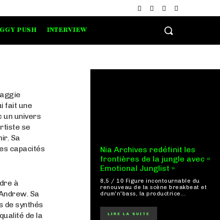
IGGY PUSH
INTERVIEW
Maggie
i fait une
 un univers
rtiste se
ir. Sa
ses capacités
Nia Archives redéfinit les
frontières de la jungle avec «
Emotional Junglist »
8,5 / 10 Figure incontournable du
ndre à
renouveau de la scène breakbeat et
e Andrew. Sa
drum'n'bass, la productrice...
s de synthés
ualité de la
LIRE LA SUITE