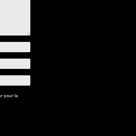
Nom
:*
Email
:*
Site
:
r pour la