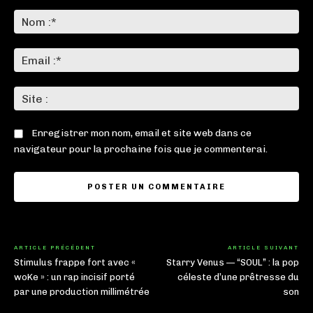
Commenter
:
No
:*
Ema
:*
Sit
:
Enregistrer mon nom, email et site web dans ce
navigateur pour la prochaine fois que je commenterai.
ARTICLE PRÉCÉDENT
ARTICLE SUIVANT
Stimulus frappe fort avec «
Starry Venus — “SOUL” : la pop
woKe » : un rap incisif porté
céleste d’une prêtresse du
par une production millimétrée
son