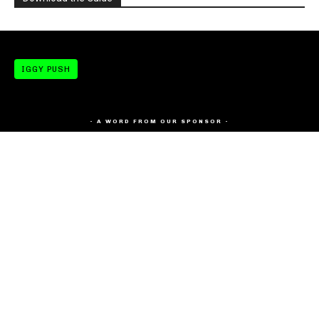
IGGY PUSH
- A WORD FROM OUR SPONSOR -