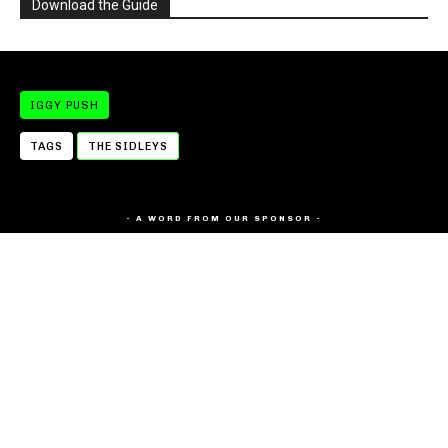
Download the Guide
IGGY PUSH
TAGS
THE SIDLEYS
- A WORD FROM OUR SPONSOR -