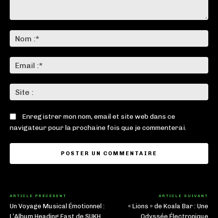
Commenter
:
No
:*
Ema
:*
Sit
:
Enregistrer mon nom, email et site web dans ce
navigateur pour la prochaine fois que je commenterai.
ARTICLE PRÉCÉDENT
ARTICLE SUIVANT
Un Voyage Musical Émotionnel :
« Lions » de Koala Bar : Une
L’Album Heading East de SUKH
Odyssée Électronique