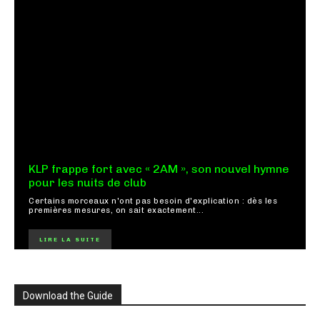
KLP frappe fort avec « 2AM », son nouvel hymne
pour les nuits de club
Certains morceaux n'ont pas besoin d'explication : dès les
premières mesures, on sait exactement...
LIRE LA SUITE
Download the Guide