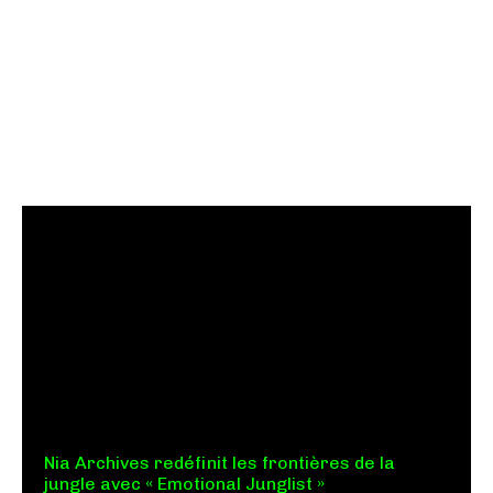
Nia Archives redéfinit les frontières de la
jungle avec « Emotional Junglist »