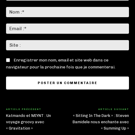
Commenter
:
No
:*
Ema
:*
Sit
:
Enregistrer mon nom, email et site web dans ce
navigateur pour la prochaine fois que je commenterai.
ARTICLE PRÉCÉDENT
ARTICLE SUIVANT
Katmando et MIYNT : Un
« Sitting In The Dark » : Steven
voyage groovy avec
Bamidele nous enchante avec
« Gravitation »
« Summing Up »