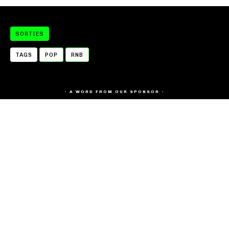
SORTIES
TAGS
POP
RNB
- A WORD FROM OUR SPONSOR -