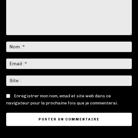
Commenter
:
No
:*
Ema
:*
Sit
:
Enregistrer mon nom, email et site web dans ce
navigateur pour la prochaine fois que je commenterai.