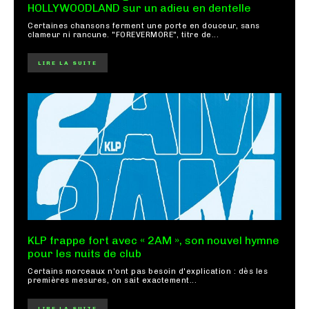
HOLLYWOODLAND sur un adieu en dentelle
Certaines chansons ferment une porte en douceur, sans
clameur ni rancune. "FOREVERMORE", titre de...
LIRE LA SUITE
KLP frappe fort avec « 2AM », son nouvel hymne
pour les nuits de club
Certains morceaux n'ont pas besoin d'explication : dès les
premières mesures, on sait exactement...
LIRE LA SUITE