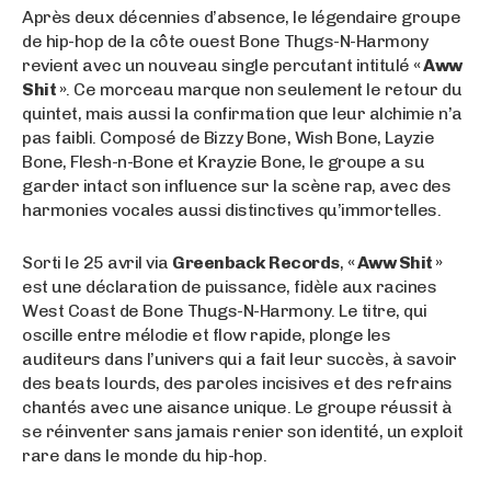
Après deux décennies d’absence, le légendaire groupe
de hip-hop de la côte ouest Bone Thugs-N-Harmony
revient avec un nouveau single percutant intitulé
« Aww
Shit »
. Ce morceau marque non seulement le retour du
quintet, mais aussi la confirmation que leur alchimie n’a
pas faibli. Composé de Bizzy Bone, Wish Bone, Layzie
Bone, Flesh-n-Bone et Krayzie Bone, le groupe a su
garder intact son influence sur la scène rap, avec des
harmonies vocales aussi distinctives qu’immortelles.
Sorti le 25 avril via
Greenback Records
,
« Aww Shit »
est une déclaration de puissance, fidèle aux racines
West Coast de Bone Thugs-N-Harmony. Le titre, qui
oscille entre mélodie et flow rapide, plonge les
auditeurs dans l’univers qui a fait leur succès, à savoir
des beats lourds, des paroles incisives et des refrains
chantés avec une aisance unique. Le groupe réussit à
se réinventer sans jamais renier son identité, un exploit
rare dans le monde du hip-hop.