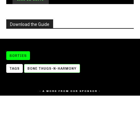
Download the Guide
SORTIES
TAGS
BONE THUGS-N-HARMONY
- A WORD FROM OUR SPONSOR -