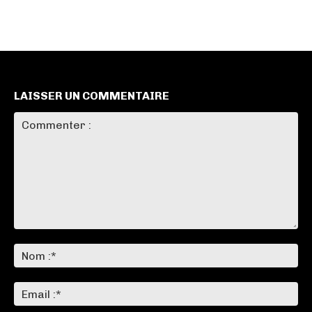
LAISSER UN COMMENTAIRE
Commenter
:
No
:*
Ema
:*